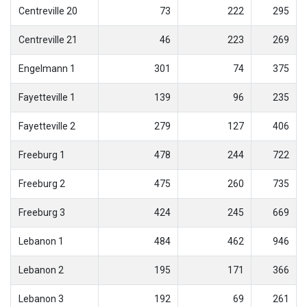
Centreville 20
73
222
295
Centreville 21
46
223
269
Engelmann 1
301
74
375
Fayetteville 1
139
96
235
Fayetteville 2
279
127
406
Freeburg 1
478
244
722
Freeburg 2
475
260
735
Freeburg 3
424
245
669
Lebanon 1
484
462
946
Lebanon 2
195
171
366
Lebanon 3
192
69
261