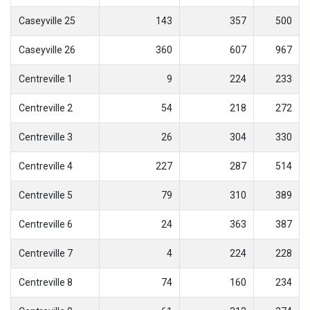
Caseyville 25
143
357
500
Caseyville 26
360
607
967
Centreville 1
9
224
233
Centreville 2
54
218
272
Centreville 3
26
304
330
Centreville 4
227
287
514
Centreville 5
79
310
389
Centreville 6
24
363
387
Centreville 7
4
224
228
Centreville 8
74
160
234